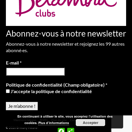
Abonnez-vous à notre newsletter
Abonnez-vous à notre newsletter et rejoignez les 99 autres
abonné·es.
E-mail
*
Politique de confidentialité (Champ obligatoire)
*
J'accepte la politique de confidentialité
En continuant à utiliser le site, vous acceptez l’utilisation des
Mentions Légales
RGPD
Plan du site
Contact
Accepter
cookies.
Plus d’informations
© 2026 Brittany Ireland -
Facebook
Partager