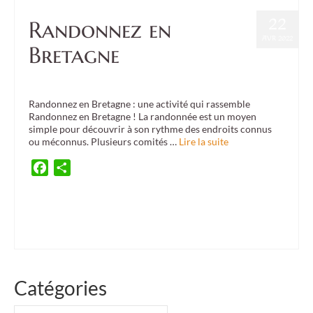
22
Randonnez en
AVR 2022
Bretagne
Posté dans :
Culture
,
Event
|
0
Randonnez en Bretagne : une activité qui rassemble
Randonnez en Bretagne ! La randonnée est un moyen
simple pour découvrir à son rythme des endroits connus
ou méconnus. Plusieurs comités …
Lire la suite
Facebook
Partager
Arzon
,
chaussures de randonnée
,
comité de jumelage
,
gidel-carrigaline
,
Guidel
,
ostréiculteur
,
Rando
,
randogourmande
,
randonnée
,
Randonnée en famille
,
Réserve de
Falguérec
,
Saint-Viaud
,
Séné
Catégories
Catégories