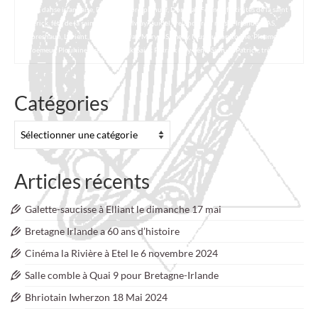
ceili
,
danse irlandaise
,
Danserion bro plenuer
,
Donegal
,
Fermoy
,
festivités de la saint
patrick
,
fête de la saint patrick
,
Galway
,
Guidel
,
Ireland
,
irish music
,
Irlande
,
KAS
,
lepreshaun
,
Lorient
,
Lorient-Galway
,
Maryse Samedy
,
Musique bretonne
,
Ploemel
,
Ploemeur
,
Plouhinec
,
saint Patrick
,
Saint Patrick Day
,
Séné
,
Sinn
,
St Patrick
,
trèfle
,
vert
Catégories
Catégories
Articles récents
Galette-saucisse à Elliant le dimanche 17 mai
Bretagne Irlande a 60 ans d’histoire
Cinéma la Rivière à Etel le 6 novembre 2024
Salle comble à Quai 9 pour Bretagne-Irlande
Bhriotain Iwherzon 18 Mai 2024