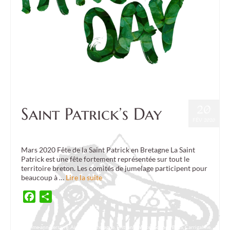
20
Saint Patrick’s Day
FÉV 2020
Posté dans :
Culture
,
Event
|
0
Mars 2020 Fête de la Saint Patrick en Bretagne La Saint
Patrick est une fête fortement représentée sur tout le
territoire breton. Les comités de jumelage participent pour
beaucoup à …
Lire la suite
Facebook
Partager
45ème anniversaire
,
Air d'Eire
,
Bretagne
,
Brittany Winter School
,
BWS
,
Carrigaline
,