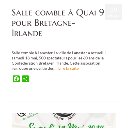
29
Salle comble à Quai 9
MAI 2024
pour Bretagne-
Irlande
Posté dans :
Confédération
,
Culture
,
Event
,
Twinning/Jumelage
|
1
Salle comble à Lanester La ville de Lanester a accueilli,
samedi 18 mai, 500 spectateurs pour les 60 ans de la
Confédération Bretagen Irlande. Cette association
regroupe une partie des …
Lire la suite
Facebook
Partager
Danserion bro plenuer
,
korollorien ar skorv
,
Quai 9 Lanester