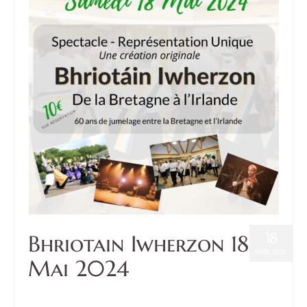
18
Bhriotain Iwherzon 18
MAR 2024
Mai 2024
Posté dans :
Confédération
,
Culture
,
Irlande
,
Twinning/Jumelage
|
1