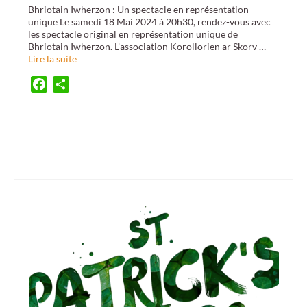
Bhriotain Iwherzon : Un spectacle en représentation
unique Le samedi 18 Mai 2024 à 20h30, rendez-vous avec
les spectacle original en représentation unique de
Bhriotain Iwherzon. L'association Korollorien ar Skorv …
Lire la suite
Facebook
Partager
18 mai 2024
,
Danserion bro plenuer
,
helloasso 18 mai 2024
,
KAS
,
korollorien ar skorv
,
Quai 9 Lanester