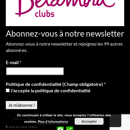
Abonnez-vous à notre newsletter
Abonnez-vous à notre newsletter et rejoignez les 99 autres
abonné·es.
E-mail
*
Politique de confidentialité (Champ obligatoire)
*
J'accepte la politique de confidentialité
En continuant à utiliser le site, vous acceptez l’utilisation des
Mentions Légales
RGPD
Plan du site
Contact
Accepter
cookies.
Plus d’informations
© 2026 Brittany Ireland -
Facebook
Partager