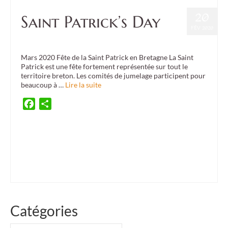
20
Saint Patrick’s Day
FÉV 2020
Posté dans :
Culture
,
Event
|
0
Mars 2020 Fête de la Saint Patrick en Bretagne La Saint
Patrick est une fête fortement représentée sur tout le
territoire breton. Les comités de jumelage participent pour
beaucoup à …
Lire la suite
Facebook
Partager
45ème anniversaire
,
Air d'Eire
,
Bretagne
,
Brittany Winter School
,
BWS
,
Carrigaline
,
ceili
,
danse irlandaise
,
Danserion bro plenuer
,
Donegal
,
Fermoy
,
festivités de la saint
patrick
,
fête de la saint patrick
,
Galway
,
Guidel
,
Ireland
,
irish music
,
Irlande
,
KAS
,
lepreshaun
,
Lorient
,
Lorient-Galway
,
Maryse Samedy
,
Musique bretonne
,
Ploemel
,
Ploemeur
,
Plouhinec
,
saint Patrick
,
Saint Patrick Day
,
Séné
,
Sinn
,
St Patrick
,
trèfle
,
vert
Catégories
Catégories