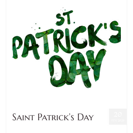
20
Saint Patrick’s Day
FÉV 2020
Posté dans :
Culture
,
Event
|
0