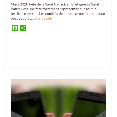
Mars 2020 Fête de la Saint Patrick en Bretagne La Saint
Patrick est une fête fortement représentée sur tout le
territoire breton. Les comités de jumelage participent pour
beaucoup à …
Lire la suite
Facebook
Partager
45ème anniversaire
,
Air d'Eire
,
Bretagne
,
Brittany Winter School
,
BWS
,
Carrigaline
,
ceili
,
danse irlandaise
,
Danserion bro plenuer
,
Donegal
,
Fermoy
,
festivités de la saint
patrick
,
fête de la saint patrick
,
Galway
,
Guidel
,
Ireland
,
irish music
,
Irlande
,
KAS
,
lepreshaun
,
Lorient
,
Lorient-Galway
,
Maryse Samedy
,
Musique bretonne
,
Ploemel
,
Ploemeur
,
Plouhinec
,
saint Patrick
,
Saint Patrick Day
,
Séné
,
Sinn
,
St Patrick
,
trèfle
,
vert