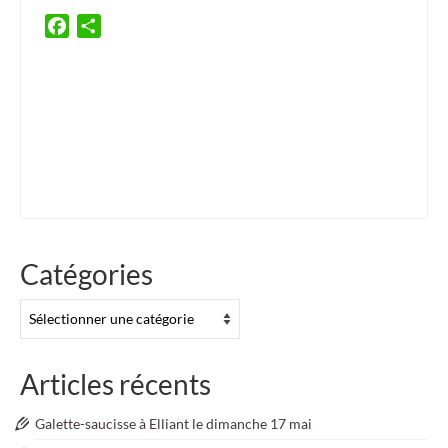
Facebook
Partager
ambassade d'irlande
,
art
,
Arzon
,
Ballymahon
,
breizh eire
,
Bretagne
,
Brittany
,
BWS
,
Cahersiveen
,
Carrigaline
,
ceili
,
cercle celtique
,
comité de jumelage
,
culture
,
culture
exhibition
,
culture meeting
,
danse
,
danse irlandaise
,
Donegal
,
Dunmanway
,
exposition
,
Fermoy
,
festival interceltique de Lorient
,
FIL
,
french embassy
,
Guidel
,
Ireland
,
irish music
,
Irlande
,
jumelage
,
kendalch
,
Kilkee
,
Lahinch
,
Landévant
,
Larmor-Plage
,
musique
tradiltionnelle
,
Pan Celtic festival
,
Plouhinec
,
Quéven
,
Séné
,
traditionnal festival
,
Trip
,
twinning
,
Voyage
,
Warleur
,
Youghal
Catégories
Catégories
Articles récents
Galette-saucisse à Elliant le dimanche 17 mai