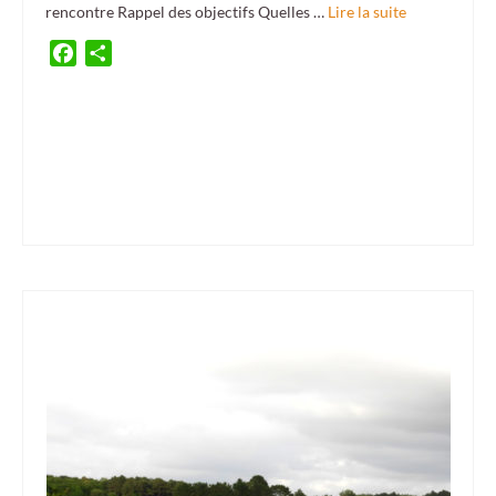
rencontre Rappel des objectifs Quelles …
Lire la suite
Facebook
Partager
ambassade d'irlande
,
Ballymahon
,
Brittany
,
BWS
,
Cahersiveen
,
Carrigaline
,
ceili
,
cercle
celtique
,
comité de jumelage
,
culture
,
culture exhibition
,
culture meeting
,
danse
irlandaise
,
Donegal
,
Dunmanway
,
exposition
,
Fermoy
,
festival interceltique de Lorient
,
FIL
,
french embassy
,
Guidel
,
Ireland
,
irish music
,
jumelage
,
Lahinch
,
Landévant
,
Larmor-
Plage
,
musique tradiltionnelle
,
Pan Celtic festival
,
Plouhinec
,
Quéven
,
Séné
,
Trip
,
twinning
,
Voyage
,
Warleur
,
Youghal