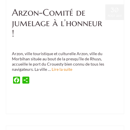
30
Arzon-Comité de
AOÛT 2021
jumelage à l’honneur
!
Posté dans :
Confédération
,
Culture
,
Event
|
0
Arzon, ville touristique et culturelle Arzon, ville du
Morbihan située au bout de la presqu'île de Rhuys,
accueille le port du Crouesty bien connu de tous les
navigateurs. La ville …
Lire la suite
Facebook
Partager
Arzon
,
bretagne et irlande
,
Brittany Winter School
,
BWS
,
chant
,
danse irlandaise
,
festival de musique irlandaise
,
fête en Bretagne
,
Morbihan en Fête
,
musique irlandaise
,
Port du Crouesty
,
sortir en Morbihan