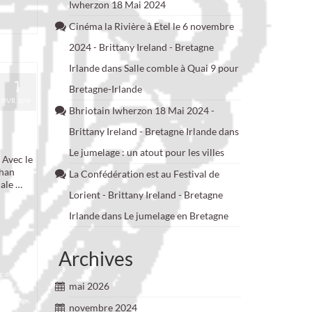
Iwherzon 18 Mai 2024
rip
,
Cinéma la Rivière à Etel le 6 novembre
2024 - Brittany Ireland - Bretagne
Irlande
dans
Salle comble à Quai 9 pour
1
Bretagne-Irlande
AVR 2019
Bhriotain Iwherzon 18 Mai 2024 -
Brittany Ireland - Bretagne Irlande
dans
Le jumelage : un atout pour les villes
 Avec le
ihan
La Confédération est au Festival de
nale …
Lorient - Brittany Ireland - Bretagne
Irlande
dans
Le jumelage en Bretagne
Archives
g
,
danse
,
mai 2026
,
french
mor-Plage
,
novembre 2024