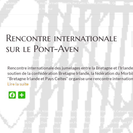
Landévant
,
Larmor-Plage
,
musique tradiltionnelle
,
Pan Celtic festival
,
Plouhinec
,
Quéven
,
Séné
,
T
twinning
,
Voyage
,
Warleur
,
Youghal
Rencontre internationale
sur le Pont-Aven
Posté dans :
Culture
,
Event
|
0
Rencontre internationale des jumelages entre la Bretagne et l'Irlande
soutien de la confédération Bretagne Irlande, la fédération du Morb
"Bretagne Irlande et Pays Celtes" organise une rencontre internatio
Lire la suite
Facebook
Partager
ambassade d'irlande
,
art
,
Arzon
,
Ballymahon
,
breizh eire
,
Bretagne
,
Brittany
,
BWS
,
Cahersiveen
,
Carrigaline
,
ceili
,
cercle celtique
,
comité de jumelage
,
culture
,
culture exhibition
,
culture meetin
danse irlandaise
,
Donegal
,
Dunmanway
,
exposition
,
Fermoy
,
festival interceltique de Lorient
,
FIL
embassy
,
Guidel
,
Ireland
,
irish music
,
Irlande
,
jumelage
,
kendalch
,
Kilkee
,
Lahinch
,
Landévant
,
Lar