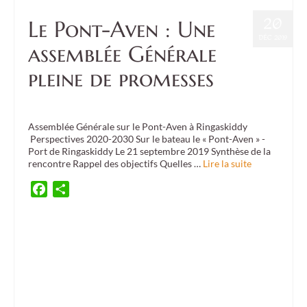
20
Le Pont-Aven : Une
DÉC 2019
assemblée Générale
pleine de promesses
Posté dans :
Culture
,
Event
|
0
Assemblée Générale sur le Pont-Aven à Ringaskiddy
Perspectives 2020-2030 Sur le bateau le « Pont-Aven » -
Port de Ringaskiddy Le 21 septembre 2019 Synthèse de la
rencontre Rappel des objectifs Quelles …
Lire la suite
Facebook
Partager
ambassade d'irlande
,
Ballymahon
,
Brittany
,
BWS
,
Cahersiveen
,
Carrigaline
,
ceili
,
cercle
celtique
,
comité de jumelage
,
culture
,
culture exhibition
,
culture meeting
,
danse
irlandaise
,
Donegal
,
Dunmanway
,
exposition
,
Fermoy
,
festival interceltique de Lorient
,
FIL
,
french embassy
,
Guidel
,
Ireland
,
irish music
,
jumelage
,
Lahinch
,
Landévant
,
Larmor-
Plage
,
musique tradiltionnelle
,
Pan Celtic festival
,
Plouhinec
,
Quéven
,
Séné
,
Trip
,
twinning
,
Voyage
,
Warleur
,
Youghal