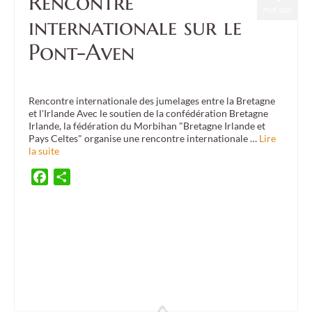
Rencontre
AVR 2019
internationale sur le
Pont-Aven
Posté dans :
Culture
,
Event
|
0
Rencontre internationale des jumelages entre la Bretagne
et l'Irlande Avec le soutien de la confédération Bretagne
Irlande, la fédération du Morbihan "Bretagne Irlande et
Pays Celtes" organise une rencontre internationale …
Lire
la suite
Facebook
Partager
ambassade d'irlande
,
art
,
Arzon
,
Ballymahon
,
breizh eire
,
Bretagne
,
Brittany
,
BWS
,
Cahersiveen
,
Carrigaline
,
ceili
,
cercle celtique
,
comité de jumelage
,
culture
,
culture
exhibition
,
culture meeting
,
danse
,
danse irlandaise
,
Donegal
,
Dunmanway
,
exposition
,
Fermoy
,
festival interceltique de Lorient
,
FIL
,
french embassy
,
Guidel
,
Ireland
,
irish music
,
Irlande
,
jumelage
,
kendalch
,
Kilkee
,
Lahinch
,
Landévant
,
Larmor-Plage
,
musique
tradiltionnelle
,
Pan Celtic festival
,
Plouhinec
,
Quéven
,
Séné
,
traditionnal festival
,
Trip
,
twinning
,
Voyage
,
Warleur
,
Youghal