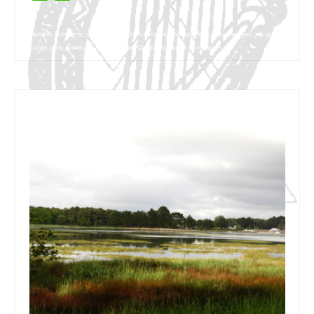
amitié
,
Bretagne
,
château de Kergroz
,
crêpes
,
équipe
,
fête
,
Finistère
,
jeu
,
jeu par
équipe
,
juin
,
jumelage
,
Le Guilvinec
,
Quizz
,
tombola
,
twinning