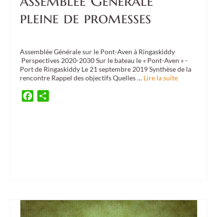
assemblée Générale
pleine de promesses
Posté dans :
Culture
,
Event
|
0
Assemblée Générale sur le Pont-Aven à Ringaskiddy
Perspectives 2020-2030 Sur le bateau le « Pont-Aven » -
Port de Ringaskiddy Le 21 septembre 2019 Synthèse de la
rencontre Rappel des objectifs Quelles …
Lire la suite
Facebook
Partager
ambassade d'irlande
,
Ballymahon
,
Brittany
,
BWS
,
Cahersiveen
,
Carrigaline
,
ceili
,
cercle
celtique
,
comité de jumelage
,
culture
,
culture exhibition
,
culture meeting
,
danse
irlandaise
,
Donegal
,
Dunmanway
,
exposition
,
Fermoy
,
festival interceltique de Lorient
,
FIL
,
french embassy
,
Guidel
,
Ireland
,
irish music
,
jumelage
,
Lahinch
,
Landévant
,
Larmor-
Plage
,
musique tradiltionnelle
,
Pan Celtic festival
,
Plouhinec
,
Quéven
,
Séné
,
Trip
,
twinning
,
Voyage
,
Warleur
,
Youghal