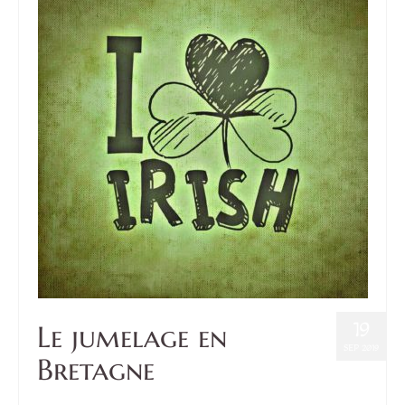
19
Le jumelage en
SEP 2019
Bretagne
Posté dans :
Confédération
,
Culture
|
1