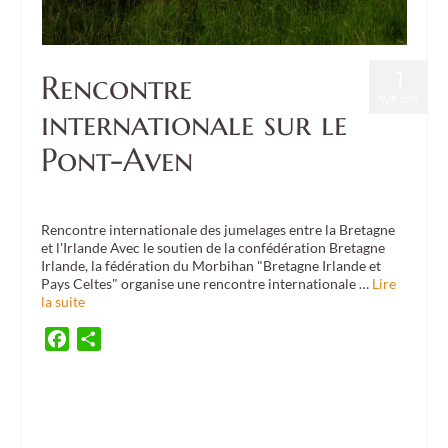
1
Rencontre
AVR 2019
internationale sur le
Pont-Aven
Posté dans :
Culture
,
Event
|
0
Rencontre internationale des jumelages entre la Bretagne
et l'Irlande Avec le soutien de la confédération Bretagne
Irlande, la fédération du Morbihan "Bretagne Irlande et
Pays Celtes" organise une rencontre internationale …
Lire
la suite
Facebook
Partager
ambassade d'irlande
,
art
,
Arzon
,
Ballymahon
,
breizh eire
,
Bretagne
,
Brittany
,
BWS
,
Cahersiveen
,
Carrigaline
,
ceili
,
cercle celtique
,
comité de jumelage
,
culture
,
culture
exhibition
,
culture meeting
,
danse
,
danse irlandaise
,
Donegal
,
Dunmanway
,
exposition
,