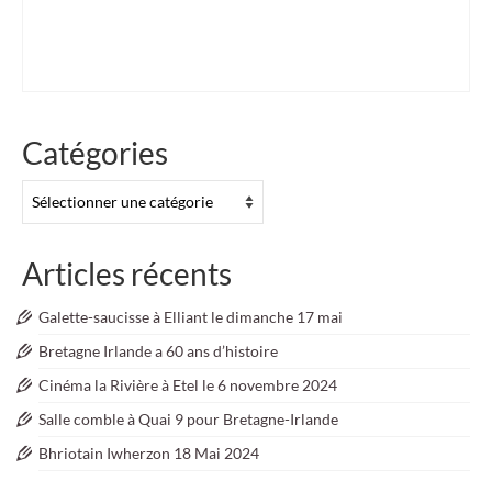
Fermoy
,
festival interceltique de Lorient
,
FIL
,
french embassy
,
Guidel
,
Ireland
,
irish music
,
Irlande
,
jumelage
,
kendalch
,
Kilkee
,
Lahinch
,
Landévant
,
Larmor-Plage
,
musique
tradiltionnelle
,
Pan Celtic festival
,
Plouhinec
,
Quéven
,
Séné
,
traditionnal festival
,
Trip
,
twinning
,
Voyage
,
Warleur
,
Youghal
Catégories
Catégories
Articles récents
Galette-saucisse à Elliant le dimanche 17 mai
Bretagne Irlande a 60 ans d’histoire
Cinéma la Rivière à Etel le 6 novembre 2024
Salle comble à Quai 9 pour Bretagne-Irlande
Bhriotain Iwherzon 18 Mai 2024