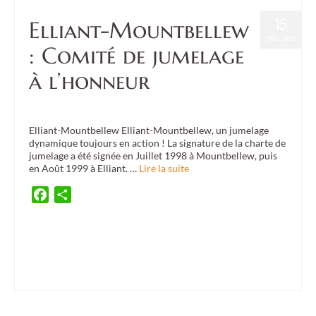
15
Elliant-Mountbellew
DÉC 2021
: Comité de jumelage
à l’honneur
Posté dans :
Confédération
|
0
Elliant-Mountbellew Elliant-Mountbellew, un jumelage
dynamique toujours en action ! La signature de la charte de
jumelage a été signée en Juillet 1998 à Mountbellew, puis
en Août 1999 à Elliant. …
Lire la suite
Facebook
Partager
apprentissage en Irlande
,
bobbyjo
,
comité de jumelage
,
Côtes d'Armor
,
développer les
partenariats
,
Dublin
,
échanges culturels
,
éconnomie et culture irlandaise
,
économie et
culture bretonne
,
fête de la Bretagne à Galway
,
Finistère
,
Galway
,
Ille et Vilaine
,
jumelage
,
montbellew
,
morbihan
,
saint Brigitte
,
saint Patrick
,
twinnings committee