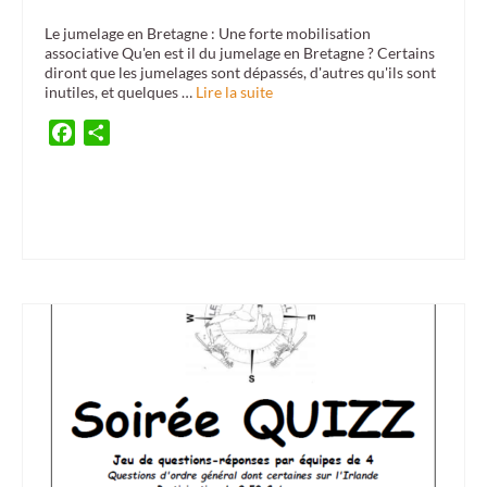
Le jumelage en Bretagne : Une forte mobilisation
associative Qu'en est il du jumelage en Bretagne ? Certains
diront que les jumelages sont dépassés, d'autres qu'ils sont
inutiles, et quelques …
Lire la suite
Facebook
Partager
ambassade d'irlande
,
Ballymahon
,
Bretagne
,
Brittany
,
Cahersiveen
,
Carrigaline
,
ceili
,
cercle celtique
,
comité de jumelage
,
culture
,
culture exhibition
,
Donegal
,
Dunmanway
,
Fermoy
,
french embassy
,
Ireland
,
jumelage
,
Kilkee
,
Lahinch
,
twinning