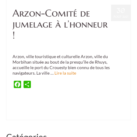
30
Arzon-Comité de
AOÛT 2021
jumelage à l’honneur
!
Posté dans :
Confédération
,
Culture
,
Event
|
0
Arzon, ville touristique et culturelle Arzon, ville du
Morbihan située au bout de la presqu'île de Rhuys,
accueille le port du Crouesty bien connu de tous les
navigateurs. La ville …
Lire la suite
Facebook
Partager
Arzon
,
bretagne et irlande
,
Brittany Winter School
,
BWS
,
chant
,
danse irlandaise
,
festival de musique irlandaise
,
fête en Bretagne
,
Morbihan en Fête
,
musique irlandaise
,
Port du Crouesty
,
sortir en Morbihan